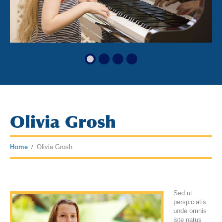
Olivia Grosh
Home
Olivia Grosh
Sed ut
perspiciatis
unde omnis
iste natus