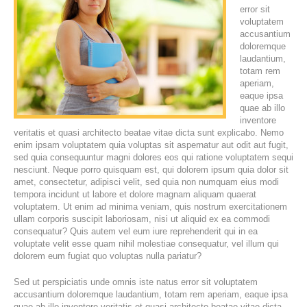
error sit
voluptatem
accusantium
doloremque
laudantium,
totam rem
aperiam,
eaque ipsa
quae ab illo
inventore
veritatis et quasi architecto beatae vitae dicta sunt explicabo. Nemo
enim ipsam voluptatem quia voluptas sit aspernatur aut odit aut fugit,
sed quia consequuntur magni dolores eos qui ratione voluptatem sequi
nesciunt. Neque porro quisquam est, qui dolorem ipsum quia dolor sit
amet, consectetur, adipisci velit, sed quia non numquam eius modi
tempora incidunt ut labore et dolore magnam aliquam quaerat
voluptatem. Ut enim ad minima veniam, quis nostrum exercitationem
ullam corporis suscipit laboriosam, nisi ut aliquid ex ea commodi
consequatur? Quis autem vel eum iure reprehenderit qui in ea
voluptate velit esse quam nihil molestiae consequatur, vel illum qui
dolorem eum fugiat quo voluptas nulla pariatur?
Sed ut perspiciatis unde omnis iste natus error sit voluptatem
accusantium doloremque laudantium, totam rem aperiam, eaque ipsa
quae ab illo inventore veritatis et quasi architecto beatae vitae dicta